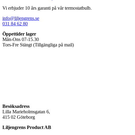
alternativen
här
kan
Vi erbjuder 10 års garanti på vår termostatbulb.
produkten
väljas
har
på
info@liljengrens.se
flera
produktsidan
031 84 62 80
varianter.
De
Öppettider lager
olika
Mån-Ons 07-15.30
alternativen
Tors-Fre Stängt (Tillgängliga på mail)
kan
väljas
på
produktsidan
Besöksadress
Lilla Marieholmsgatan 6,
415 02 Göteborg
Liljengrens Product AB