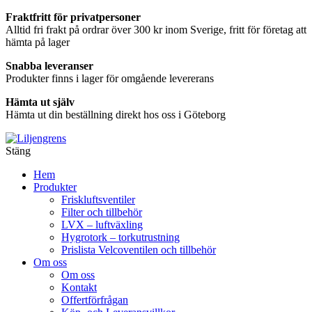
Fraktfritt för privatpersoner
Alltid fri frakt på ordrar över 300 kr inom Sverige, fritt för företag att
hämta på lager
Snabba leveranser
Produkter finns i lager för omgående levererans
Hämta ut själv
Hämta ut din beställning direkt hos oss i Göteborg
Gå
Stäng
vidare
Hem
till
Produkter
innehåll
Friskluftsventiler
Filter och tillbehör
LVX – luftväxling
Hygrotork – torkutrustning
Prislista Velcoventilen och tillbehör
Om oss
Om oss
Kontakt
Offertförfrågan