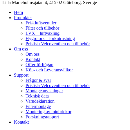
Lilla Marieholmsgatan 4, 415 02 Göteborg, Sverige
Hem
Produkter
Friskluftsventiler
Filter och tillbehör
LVX – luftväxling
Hygrotork – torkutrustning
Prislista Velcoventilen och tillbehör
Om oss
Om oss
Kontakt
Offertförfrågan
Köp- och Leveransvillkor
Support
Frågor & svar
Prislista Velcoventilen och tillbehör
Montageanvisningar
Teknisk data
Varudeklaration
Filtermontage
Montering av minbrickor
Forskningsrapport
Kontakt