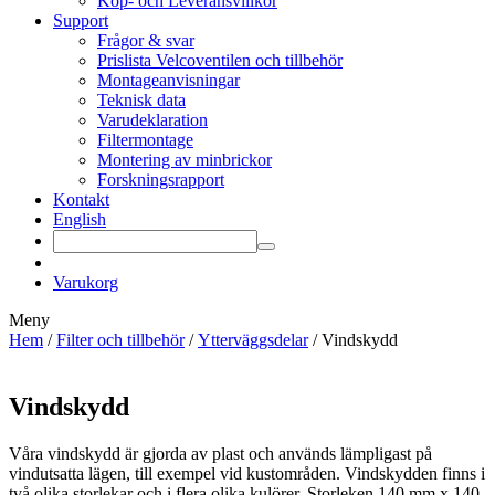
Köp- och Leveransvillkor
Support
Frågor & svar
Prislista Velcoventilen och tillbehör
Montageanvisningar
Teknisk data
Varudeklaration
Filtermontage
Montering av minbrickor
Forskningsrapport
Kontakt
English
Varukorg
Meny
Hem
/
Filter och tillbehör
/
Ytterväggsdelar
/ Vindskydd
Vindskydd
Våra vindskydd är gjorda av plast och används lämpligast på
vindutsatta lägen, till exempel vid kustområden. Vindskydden finns i
två olika storlekar och i flera olika kulörer. Storleken 140 mm x 140