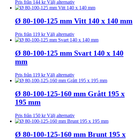
Den
Pris från
144
kr
Välj alternativ
De
produktsidan
här
olika
produkten
alternativen
har
Ø 80-100-125 mm Vitt 140 x 140 mm
kan
flera
väljas
varianter.
på
Den
Pris från
119
kr
Välj alternativ
De
produktsidan
här
olika
produkten
alternativen
har
Ø 80-100-125 mm Svart 140 x 140
kan
flera
väljas
mm
varianter.
på
De
produktsidan
olika
Den
Pris från
119
kr
Välj alternativ
alternativen
här
kan
produkten
väljas
har
Ø 80-100-125-160 mm Grått 195 x
på
flera
195 mm
produktsidan
varianter.
De
olika
Den
Pris från
150
kr
Välj alternativ
alternativen
här
kan
produkten
väljas
har
Ø 80-100-125-160 mm Brunt 195 x
på
flera