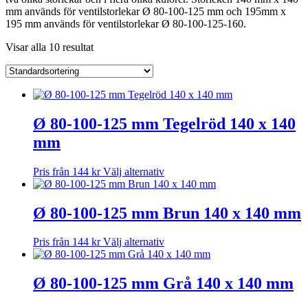
mm används för ventilstorlekar Ø 80-100-125 mm och 195mm x
195 mm används för ventilstorlekar Ø 80-100-125-160.
Visar alla 10 resultat
Ø 80-100-125 mm Tegelröd 140 x 140
mm
Den
Pris från
144
kr
Välj alternativ
här
produkten
har
Ø 80-100-125 mm Brun 140 x 140 mm
flera
varianter.
Den
Pris från
144
kr
Välj alternativ
De
här
olika
produkten
alternativen
har
Ø 80-100-125 mm Grå 140 x 140 mm
kan
flera
väljas
varianter.
på