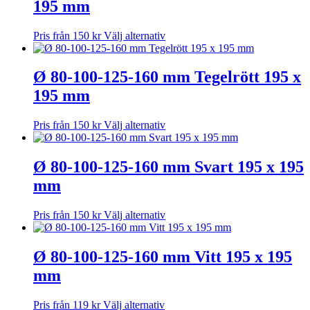
195 mm
produktsidan
varianter.
De
olika
Den
Pris från
150
kr
Välj alternativ
alternativen
här
kan
produkten
väljas
har
Ø 80-100-125-160 mm Tegelrött 195 x
på
flera
195 mm
produktsidan
varianter.
De
olika
Den
Pris från
150
kr
Välj alternativ
alternativen
här
kan
produkten
väljas
har
Ø 80-100-125-160 mm Svart 195 x 195
på
flera
mm
produktsidan
varianter.
De
olika
Den
Pris från
150
kr
Välj alternativ
alternativen
här
kan
produkten
väljas
har
Ø 80-100-125-160 mm Vitt 195 x 195
på
flera
mm
produktsidan
varianter.
De
olika
Den
Pris från
119
kr
Välj alternativ